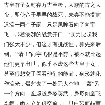
古皇有子女封存万古至极，人族的古之大
帝，即使帝子早早的战死，未尝不能提前
遗流一两个子嗣。只是凤眸看向了向宇
飞，带着澎湃的战意开口，“实力比起我
们强大不少，但这才有挑战性，算先来后
到。”“请！”向宇飞很是平静，被本就比起
他们更早出世，似乎不虚这些古皇子女，
甚至很想交手看看他们的能耐，身形就化
作流光，爆射去了一处无人空地。“轰”另
一个方向，凰虚道身姿英武，身形如凰飞
凰舞，尚未立足虚空前，一只白皙而晶莹