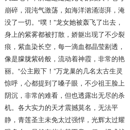
崩碎，混沌气激荡，如海洋汹涌澎湃，淹
没了一切。“噗！”龙女她被轰飞了出去，
身上的紫雾都被打散，娇躯出现了不少裂
痕，紫血染长空，每一滴血都晶莹剔透，
像是朦胧紫砖般，流动着神霞，非常的艳
丽。“公主殿下！”万龙巢的几名太古生灵
惊呼，心都提到了嗓子眼，不少祖王脸上
阴沉，非常的难看，但也透露出无尽的杀
机。各大实力的天才震撼莫名，无法平
静，青莲圣主未免太过强悍，光辉太过耀