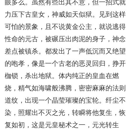
眼多么。虽然有些出其不意，但一招式就
力压下古皇女，神威如天似狱。见到这样
可怕的景象，且不说黄金公主，就说逃得
性命的元古，被碾压出肉泥的身子，神念
差点被镇杀。都发出了一声低沉而又绝望
的咆孝，像是一个古老的恶灵回归，挣开
枷锁，杀出地狱。体内纯正的皇血在燃
烧，精气如海啸般沸腾，密密麻麻的法则
道纹，出现一个晶莹璀璨的宝轮。纤尘不
染，照耀出不灭之光，转瞬将他复生，恢
复如初，这是元皇秘术之一，元光转生