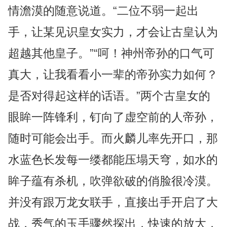
情澹漠的随意说道。“二位不弱一起出
手，让某见识皇女实力，才会让古皇认为
超越其他皇子。”“呵！神州帝孙的口气可
真大，让我看看小一辈的帝孙实力如何？
是否对得起这样的话语。”两个古皇女的
眼眸一阵锋利，钉向了虚空前的人帝孙，
随时可能会出手。而火麟儿率先开口，那
水蓝色长发每一缕都能压塌天穹，如水的
眸子蕴有杀机，吹弹欲破的俏脸很冷漠。
并没有跟万龙女联手，直接出手开启了大
战，秀气的玉手骤然探出，快速的放大，