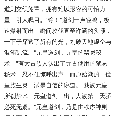
道则交织笼罩，拥有难以形容的可怕力
量，引人瞩目。“铮！”道剑一声轻鸣，极
速爆射而出，瞬间攻伐直至许涵的头颅，
一下子穿透了所有的光，划破天地虚空与
混沌乱流。“元皇道剑，元皇的禁忌秘
术！”有太古族人认出了元古使用的禁忌
秘术，忍不住惊呼出声，而原始湖的一位
皇族生灵，满是自信的说道。“我族元皇
所创禁术，元皇道剑一出，人族第一天骄
必死无疑。”元皇道剑，乃是由秩序神则