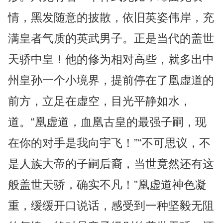
情，黑发随意的披散，依旧英姿伟岸，充
满皇者气质的英武男子。正是当代的盖世
天骄中皇！他的修为相对高些，就多出中
州皇孙一个小境界，提前停在了凰虚道的
前方，立足在虚空，目光平静如水，
道。“凰虚道，血凰古皇的最强子嗣，现
在你的对手是我向宇飞！”“不可思议，不
是人族大帝的子嗣后裔，当世竟然还有这
般盖世天骄，确实不凡！”凰虚道神色凝
重，缓缓开口说话，感受到一种坚毅无阻