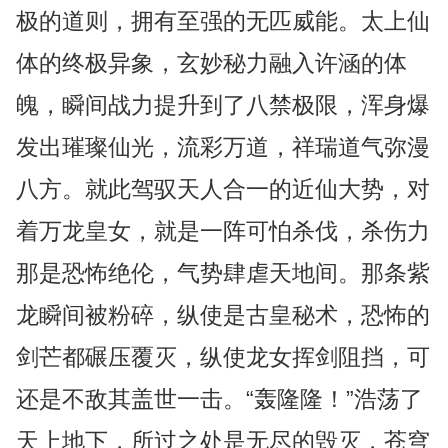
极的道则，拥有至强的无匹威能。太上仙
体的终极异象，玄妙秘力融入许涵的体
魄，瞬间战力提升到了八禁极限，浑身爆
发出璀璨仙光，流彩万道，祥瑞道气弥漫
八方。就此驾驭天人合一的近仙大势，对
着万龙皇女，就是一阵可怕杀伐，杀伤力
那是恐怖绝伦，气势肆虐天地间。那条紫
龙瞬间被粉碎，纵使是古皇秘术，恐怖的
剑芒都碾压覆灭，纵使龙女挥剑阻挡，可
还是不敌其盖世一击。“轰隆隆！”浩荡了
天上地下，所过之处是无尽的毁灭，苍穹