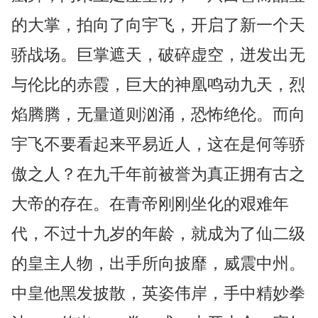
的大掌，拍向了向宇飞，开启了新一个天
骄战场。巨掌遮天，破碎虚空，迸发出无
与伦比的赤霞，巨大的神凰鸣动九天，烈
焰腾腾，无量道则汹涌，恐怖绝伦。而向
宇飞不要看起来平易近人，这在是何等骄
傲之人？在九千年前被誉为真正拥有古之
大帝的存在。在青帝刚刚坐化的艰难年
代，不过十九岁的年龄，就成为了仙二级
的皇主人物，出手所向披靡，威震中州。
中皇他黑发披散，英姿伟岸，手中精妙拳