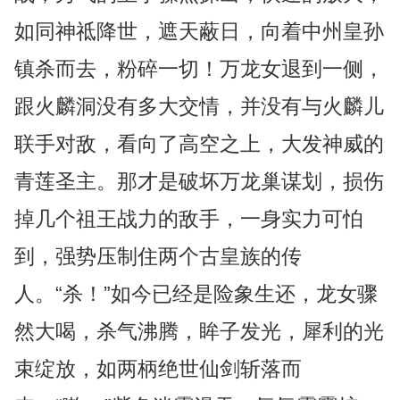
如同神祗降世，遮天蔽日，向着中州皇孙
镇杀而去，粉碎一切！万龙女退到一侧，
跟火麟洞没有多大交情，并没有与火麟儿
联手对敌，看向了高空之上，大发神威的
青莲圣主。那才是破坏万龙巢谋划，损伤
掉几个祖王战力的敌手，一身实力可怕
到，强势压制住两个古皇族的传
人。“杀！”如今已经是险象生还，龙女骤
然大喝，杀气沸腾，眸子发光，犀利的光
束绽放，如两柄绝世仙剑斩落而