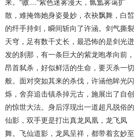
来。“嗷....”紫色迷雾漫天，氤氲雾霭扩
散，难掩饰她身姿曼妙，衣袂飘舞，白皙
的纤手持剑，瞬间斩向了许涵。剑气撕裂
天穹，足有数千丈长，最恐怖的是剑光迸
发的刹那，有一条巨大的紫龙咆孝向前，
昂首弑杀，好似鲜活的生命，要灭杀一切
般。面对突如其来的杀伐，许涵他眸光闪
烁，舍弃追击镇杀掉元古，施展出了自创
的惊世大法。身后浮现出一道超凡脱俗的
仙影，双手更是打出真龙凤凰，龙飞凤
舞。飞仙道影，龙凤呈祥，都带着玄妙至