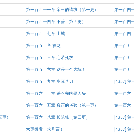
第一百四十一章 帝王的请求（第一更）
第一百四十
第一百四十四章 不善（第四更）
第一百四
第一百四十七章 出城
第一百四
第一百五十章 福龙
第一百五十
第一百五十三章 心若死灰
第一百五十
第一百五十六章 这是一个大坑！
第一百五十
第一百五十九章 幽冥八刀
[4357]
第一百六十二章 杀不完的恶人头
第一百六十
第一百六十五章 真正的考验（第一更）
第一百六
第三更）
第一百六十八章 孤笔锋（第四更）
[4357
六更爆发，求月票！
[4357]