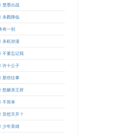
 楚墨出战
 杀戮降临
终有一别
 杀机弥漫
 不要忘记我
 许十公子
 那些往事
 怒砸亲王府
 不简单
 异想天开？
 少年英雄