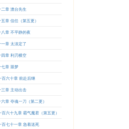
二章 澹台先生
十五章 信任（第五更）
十八章 不平静的夜
一章 太淡定了
四章 利刃横空
七章 噩梦
 第一百六十章 前赴后继
三章 主动出击
十六章 夺魂一刀（第二更）
] 第一百六十九章 霸气魔君（第五更）
 第一百七十一章 急着送死