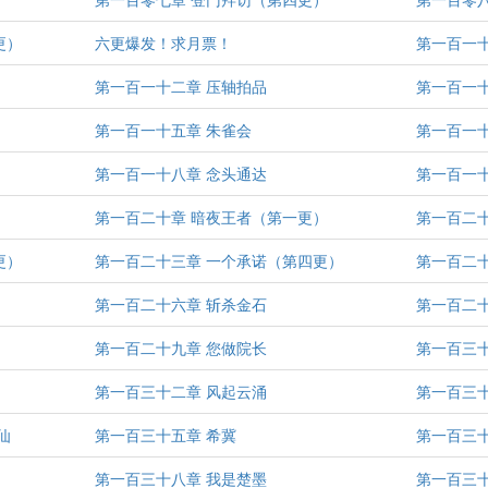
更）
六更爆发！求月票！
第一百一十
第一百一十二章 压轴拍品
第一百一十
第一百一十五章 朱雀会
第一百一十
第一百一十八章 念头通达
第一百一十
第一百二十章 暗夜王者（第一更）
第一百二
更）
第一百二十三章 一个承诺（第四更）
第一百二
第一百二十六章 斩杀金石
第一百二十
第一百二十九章 您做院长
第一百三十
第一百三十二章 风起云涌
第一百三十
仙
第一百三十五章 希冀
第一百三十
第一百三十八章 我是楚墨
第一百三十