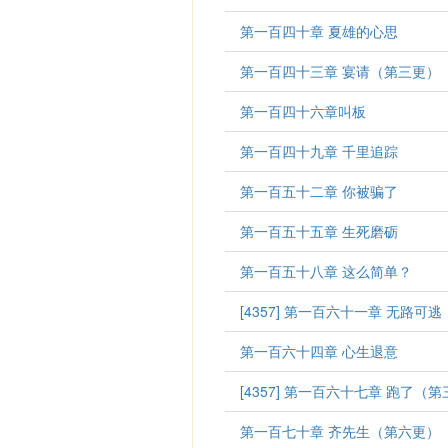
第一百四十章 夏雄的心思
第一百四十三章 宴请（第三更）
第一百四十六章叫板
第一百四十九章 千里追踪
第一百五十二章 你被骗了
第一百五十五章 生死磨砺
第一百五十八章 这么简单？
[4357] 第一百六十一章 无路可逃
第一百六十四章 心生退意
[4357] 第一百六十七章 跑了（
第一百七十章 齐先生（第六更）