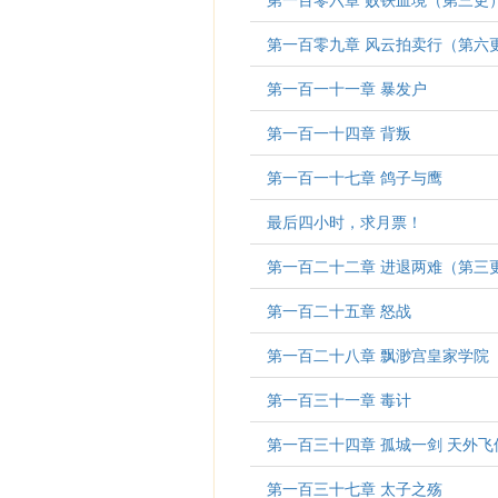
第一百零九章 风云拍卖行（第六
第一百一十一章 暴发户
第一百一十四章 背叛
第一百一十七章 鸽子与鹰
最后四小时，求月票！
第一百二十二章 进退两难（第三
第一百二十五章 怒战
第一百二十八章 飘渺宫皇家学院
第一百三十一章 毒计
第一百三十四章 孤城一剑 天外飞
第一百三十七章 太子之殇