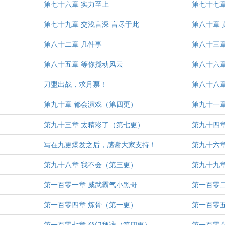
第七十六章 实力至上
第七十七章
第七十九章 交浅言深 言尽于此
第八十章 
第八十二章 几件事
第八十三章
第八十五章 等你搅动风云
第八十六章
）
刀盟出战，求月票！
第八十八
第九十章 都会演戏（第四更）
第九十一
第九十三章 太精彩了（第七更）
第九十四
写在九更爆发之后，感谢大家支持！
第九十六
第九十八章 我不会（第三更）
第九十九
第一百零一章 威武霸气小黑哥
第一百零
第一百零四章 炼骨（第一更）
第一百零
）
第一百零七章 登门拜访（第四更）
第一百零