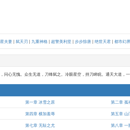
星夫妻
|
弑天刃
|
九重神格
|
超警美利坚
|
步步惊唐
|
绝世天君
|
都市幻
，问心无愧。众生无道，刀锋弑之。冷眼星空，持刀睥睨。通天大道，一
第一章 冰雪之原
第二章 孤
第四章 横加羞辱
第五章 山
第七章 无耻之尤
第八章 一