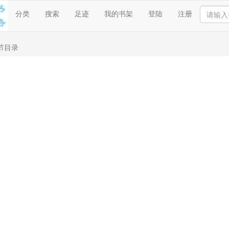
分类
搜索
足迹
我的书架
登陆
注册
节目录