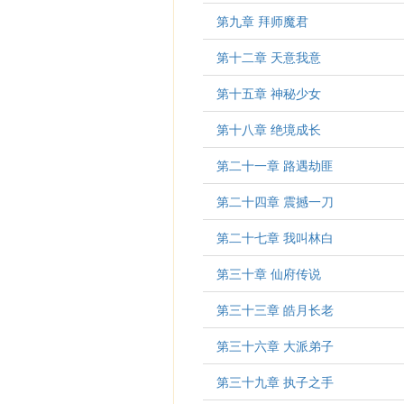
第九章 拜师魔君
第十二章 天意我意
第十五章 神秘少女
第十八章 绝境成长
第二十一章 路遇劫匪
第二十四章 震撼一刀
第二十七章 我叫林白
第三十章 仙府传说
第三十三章 皓月长老
第三十六章 大派弟子
第三十九章 执子之手