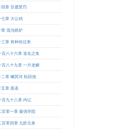
四章 甘愿受罚
七章 大公鸡
章 混沌烘炉
十三章 有种你过来
 第一百八十六章 造化之鱼
 第一百八十九章 一片龙鳞
二章 幽冥河 轮回池
五章 面圣
 第一百九十八章 内讧
 第二百零一章 最强学院
 第二百零四章 九阶元兽