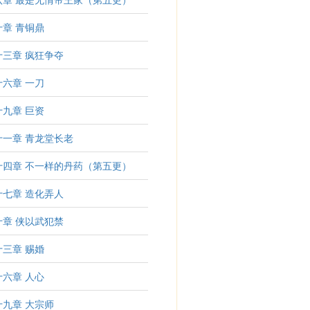
章 青铜鼎
三章 疯狂争夺
六章 一刀
九章 巨资
十一章 青龙堂长老
十四章 不一样的丹药（第五更）
七章 造化弄人
章 侠以武犯禁
三章 赐婚
六章 人心
九章 大宗师