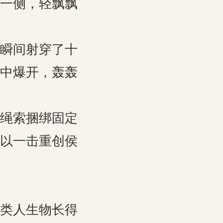
一侧，轻飘飘
瞬间射穿了十
中爆开，轰轰
绳索捆绑固定
以一击重创侯
类人生物长得