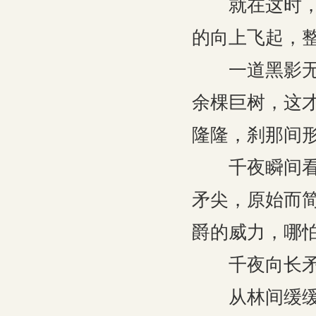
就在这时，千
的向上飞起，
一道黑影无声
余棵巨树，这
隆隆，刹那间
千夜瞬间看清
矛尖，原始而
爵的威力，哪
千夜向长矛飞
从林间缓缓走