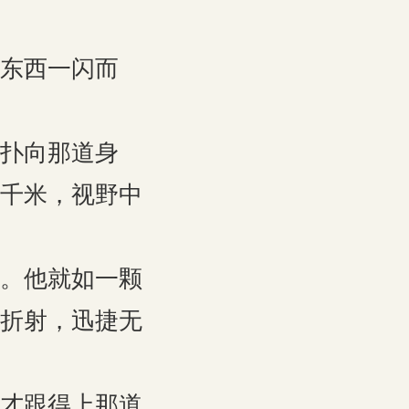
东西一闪而
扑向那道身
千米，视野中
。他就如一颗
折射，迅捷无
才跟得上那道