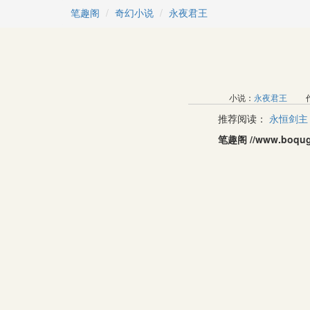
笔趣阁
奇幻小说
永夜君王
小说：
永夜君王
作
推荐阅读：
永恒剑主
笔趣阁 //www.b