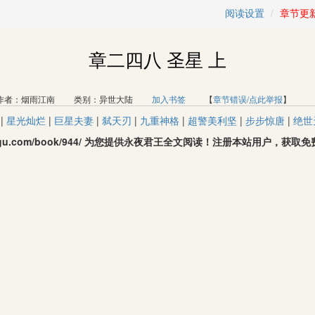
阅读设置
章节更
章二四八 圣星 上
者：烟雨江南 类别：异世大陆
加入书签
【
章节错误/点此举报
】 
|
星光灿烂
|
巨星夫妻
|
弑天刃
|
九重神格
|
超警美利坚
|
步步惊唐
|
绝世
oqugu.com/book/944/ 为您提供永夜君王全文阅读！注册本站用户，获