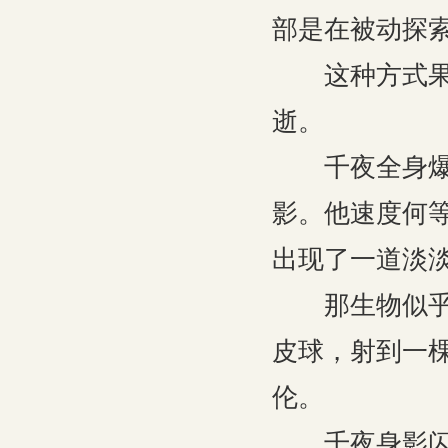
部是在被动探
这种方式果然
逝。
千夜全身爆发
影。他速度何
出现了一道淡
那生物似乎受
皮球，射到一
伦。
千夜身影闪烁