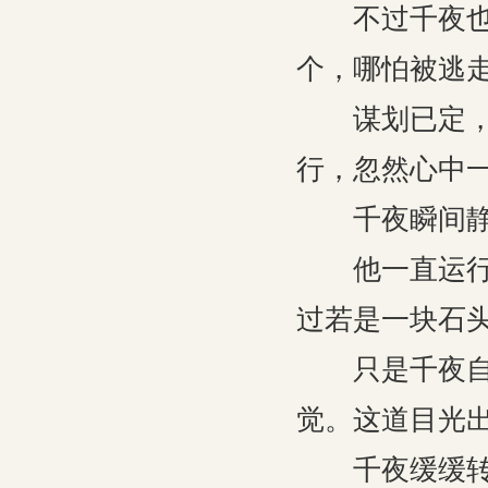
不过千夜也不
个，哪怕被逃
谋划已定，千
行，忽然心中
千夜瞬间静
他一直运行着
过若是一块石
只是千夜自己
觉。这道目光
千夜缓缓转头