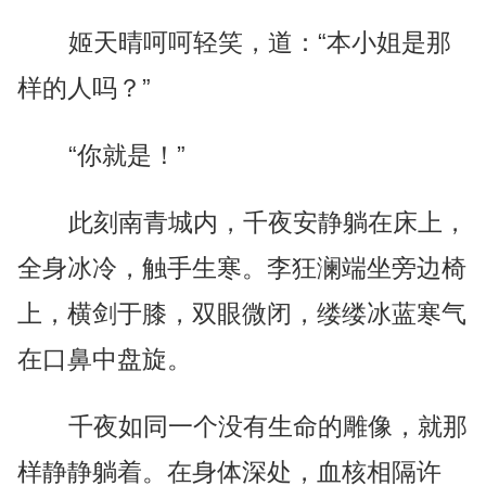
姬天晴呵呵轻笑，道：“本小姐是那
样的人吗？”
“你就是！”
此刻南青城内，千夜安静躺在床上，
全身冰冷，触手生寒。李狂澜端坐旁边椅
上，横剑于膝，双眼微闭，缕缕冰蓝寒气
在口鼻中盘旋。
千夜如同一个没有生命的雕像，就那
样静静躺着。在身体深处，血核相隔许