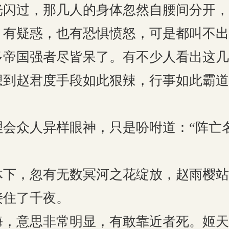
光闪过，那几人的身体忽然自腰间分开，
，有疑惑，也有恐惧愤怒，可是都叫不出
多帝国强者尽皆呆了。有不少人看出这几
想到赵君度手段如此狠辣，行事如此霸道
。
理会众人异样眼神，只是吩咐道：“阵亡
体下，忽有无数冥河之花绽放，赵雨樱站
接住了千夜。
海，意思非常明显，有敢靠近者死。姬天