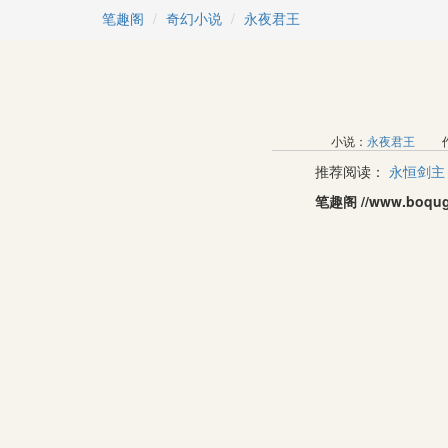
笔趣阁
奇幻小说
永夜君王
小说：
永夜君王
作
推荐阅读：
永恒剑主
笔趣阁 //www.b