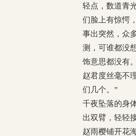
轻点，数道青
们脸上有惊愕
事出突然，众
测，可谁都没
饰意思都没有
赵君度丝毫不
们几个。”
千夜坠落的身
出双臂，轻轻
赵雨樱铺开花