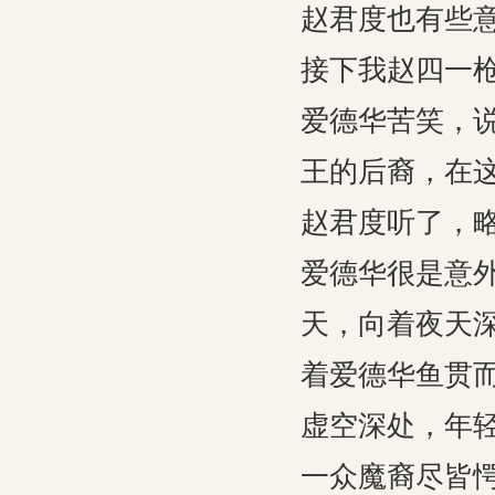
赵君度也有些
接下我赵四一枪
爱德华苦笑，
王的后裔，在
赵君度听了，略
爱德华很是意
天，向着夜天
着爱德华鱼贯
虚空深处，年轻
一众魔裔尽皆