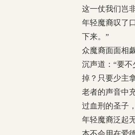
这一仗我们岂
年轻魔裔叹了
下来。”
众魔裔面面相
沉声道：“要
掉？只要少主
老者的声音中
过血刑的圣子
年轻魔裔泛起
本不会用在爱