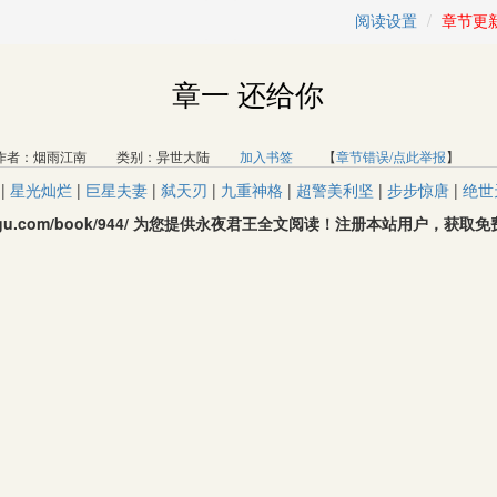
阅读设置
章节更
章一 还给你
者：烟雨江南 类别：异世大陆
加入书签
【
章节错误/点此举报
】 
|
星光灿烂
|
巨星夫妻
|
弑天刃
|
九重神格
|
超警美利坚
|
步步惊唐
|
绝世
oqugu.com/book/944/ 为您提供永夜君王全文阅读！注册本站用户，获