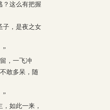
逃？这么有把握
圣子，是夜之女
”
留，一飞冲
不敢多呆，随
”
主，如此一来，