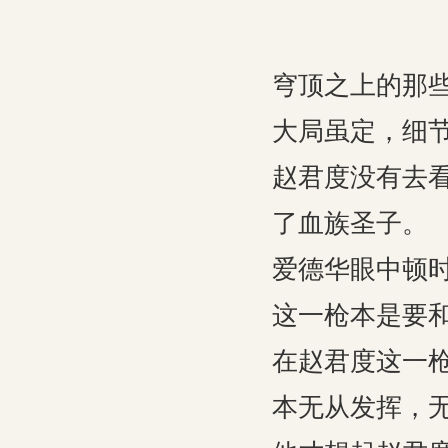
穹顶之上的那
大局虽定，细
赵君度没有去
了血族圣子。
爱德华眼中顿
这一枪本是要
在赵君度这一
本无从发挥，