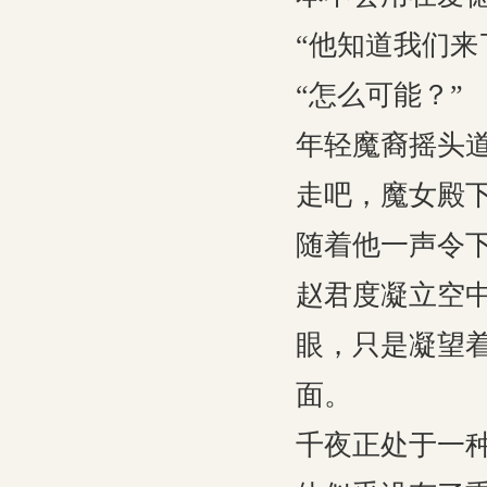
“他知道我们来
“怎么可能？”
年轻魔裔摇头
走吧，魔女殿
随着他一声令
赵君度凝立空
眼，只是凝望
面。
千夜正处于一