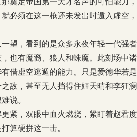
度那奠定帝国第一天才名声的可怕能力，
，就必须在这一枪还未发出时遁入虚空，
。
头一望，看到的是众多永夜年轻一代强者
族，也有魔裔、狼人和蛛魔。此刻场中诸
华有借虚空逃遁的能力。只是爱德华若是
合之敌，甚至无人挡得住姬天晴和李狂澜
很难说。
得更紧，双眼中血火燃烧，紧盯着赵君度
是打算硬拼这一击。