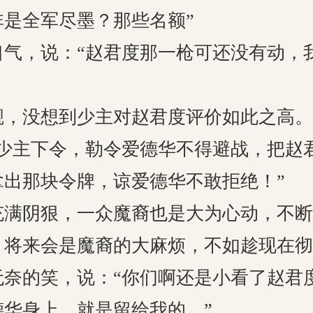
非是全军尽墨？那些名额”
口气，说：“赵君度那一枪可还没有动，
觑，没想到少主对赵君度评价如此之高。
不少主下令，勒令爱德华不得避战，把赵
拿出那块令牌，谅爱德华不敢拒绝！”
充满阴狠，一众魔裔也是大为心动，不断
，将来会是魔裔的大麻烦，不如趁现在彻
无奈的笑，说：“你们啊还是小看了赵君
德华身上，就是留给我的。”