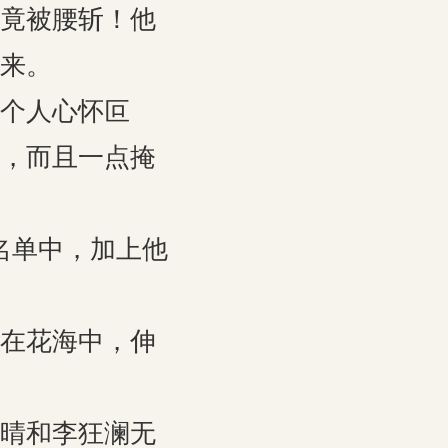
竟被腰斩！他
来。
个人心怀叵
，而且一点掩
名单中，加上他
在花海中，伸
晴和李狂澜无